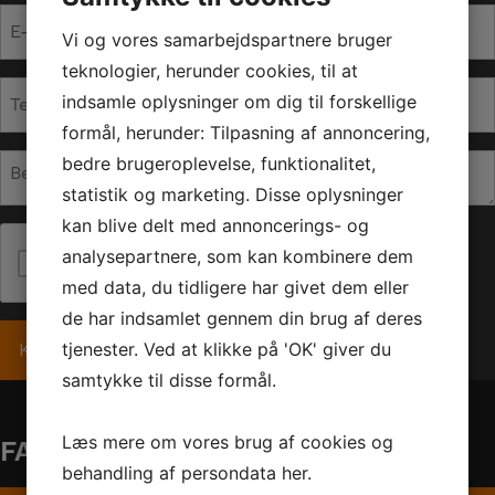
E-
Vi og vores samarbejdspartnere bruger
mail
teknologier, herunder cookies, til at
*
Telefon
indsamle oplysninger om dig til forskellige
*
formål, herunder: Tilpasning af annoncering,
Besked
bedre brugeroplevelse, funktionalitet,
*
statistik og marketing. Disse oplysninger
kan blive delt med annoncerings- og
analysepartnere, som kan kombinere dem
Jeg er ikke en robot
med data, du tidligere har givet dem eller
de har indsamlet gennem din brug af deres
tjenester. Ved at klikke på 'OK' giver du
samtykke til disse formål.
Læs mere om vores brug af cookies og
FAQ – Autoværksted Roskilde
behandling af persondata
her
.